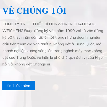
VỀ CHÚNG TÔI
CÔNG TY TNHH THIẾT BỊ NONWOVEN CHANGSHU
C
WEICHENG.Được đăng ký vào năm 1990 với số vốn đăng
W
ký 50 triệu nhân dân tệ, là một trong những doanh nghiệp
k
đầu tiên tham gia vào thiết bị không dệt ở Trung Quốc, một
đ
doanh nghiệp xương sống lớn trong ngành máy móc không
d
dệt của Trung Quốc và hiện là phó chủ tịch đơn vị của Hiệp
d
hội vải không dệt Changshu.
h
tìm hiểu thêm