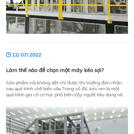
12/ 07/ 2022
Làm thế nào để chọn một máy kéo sợi?
Sản phẩm vải không dệt chỉ được thị trường đón nhận
sau quá trình chế biến sâu.Trong số đó, kéo ren là một
quá trình gia cố cơ học phổ biến.Vậy người tiêu dùng nên
chọn máy kéo sợi như thế nào? Dưới đây là sơ lược: Tại
sao nên chọn máy kéo sợi? Ưu điểm của máy kéo sợi là
gì?