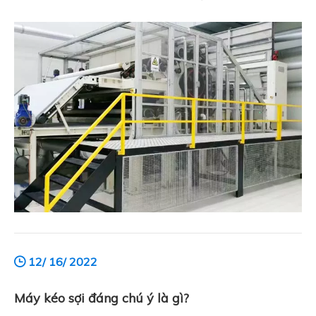
phẩm.Tuy nhiên, không phải nhạc cụ nào trên thị trường
cũng đáng mua.Vì vậy, một máy spunlace đáng mua là
gì? Đây là sơ lược:
12/ 16/ 2022
Máy kéo sợi đáng chú ý là gì?