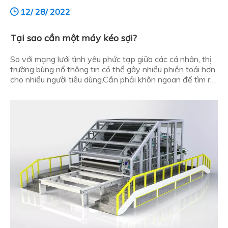
12/ 28/ 2022
Tại sao cần một máy kéo sợi?
So với mạng lưới tình yêu phức tạp giữa các cá nhân, thị
trường bùng nổ thông tin có thể gây nhiều phiền toái hơn
cho nhiều người tiêu dùng.Cần phải khôn ngoan để tìm ra
công cụ chế biến không dệt phù hợp trong số rất nhiều
sản phẩm.Vì vậy, tại sao người tiêu dùng mua máy kéo
ren, đây là sơ lược: Tại sao nên mua máy ren