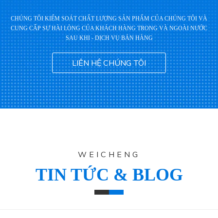
CHÚNG TÔI KIỂM SOÁT CHẤT LƯỢNG SẢN PHẨM CỦA CHÚNG TÔI VÀ
CUNG CẤP SỰ HÀI LÒNG CỦA KHÁCH HÀNG TRONG VÀ NGOÀI NƯỚC
SAU KHI - DỊCH VỤ BÁN HÀNG
LIÊN HỆ CHÚNG TÔI
WEICHENG
TIN TỨC & BLOG