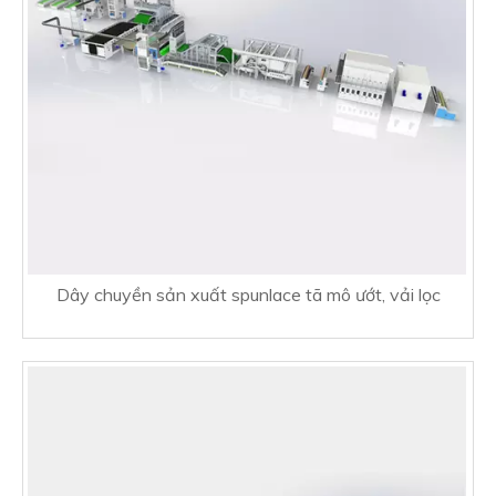
Dây chuyền sản xuất spunlace tã mô ướt, vải lọc