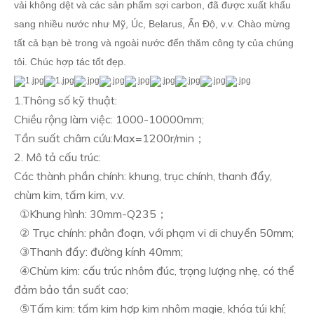
vải không dệt và các sản phẩm sợi carbon, đã được xuất khẩu
sang nhiều nước như Mỹ, Úc, Belarus, Ấn Độ, v.v. Chào mừng
tất cả bạn bè trong và ngoài nước đến thăm công ty của chúng
tôi. Chúc hợp tác tốt đẹp.
1.Thông số kỹ thuật:
Chiều rộng làm việc: 1000-10000mm;
Tần suất châm cứu:Max=1200r/min；
2. Mô tả cấu trúc:
Các thành phần chính: khung, trục chính, thanh đẩy,
chùm kim, tấm kim, v.v.
①Khung hình: 30mm-Q235；
② Trục chính: phân đoạn, với phạm vi di chuyển 50mm;
③Thanh đẩy: đường kính 40mm;
④Chùm kim: cấu trúc nhôm đúc, trọng lượng nhẹ, có thể
đảm bảo tần suất cao;
⑤Tấm kim: tấm kim hợp kim nhôm magie, khóa túi khí;