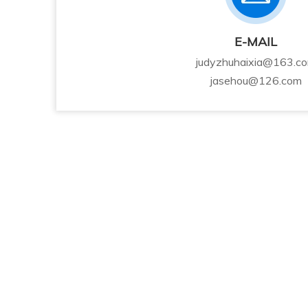
E-MAIL
judyzhuhaixia@163.c
jasehou@126.com