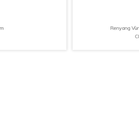
om
Renyang Vùng
C