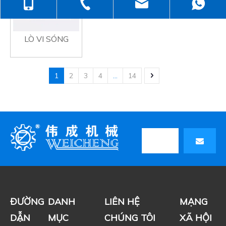
+ 86-138-6499-6670
+ 86-512-5258-1232
judyzhuhaix
+ 86-139-6232-6695
jasehou@126
LÒ VI SÓNG
1
2
3
4
...
14
ĐƯỜNG
DANH
LIÊN HỆ
MẠNG
DẪN
MỤC
CHÚNG TÔI
XÃ HỘI