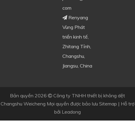
com
Renyang

Vùng Phát
triển kinh tế,
Zhitang Tỉnh,
Changshu,
Jiangsu, China
Bản quyền
2026
Công ty TNHH thiết bị không dệt

Changshu Weicheng Mọi quyền được bảo lưu
Sitemap
| Hỗ trợ
bởi
Leadong