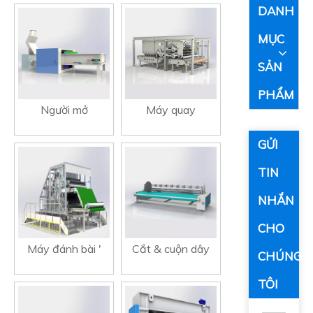
DANH
MỤC
SẢN
PHẨM
Người mở
Máy quay
GỬI
TIN
NHẮN
CHO
Máy đánh bài '
Cắt & cuộn dây
CHÚNG
TÔI