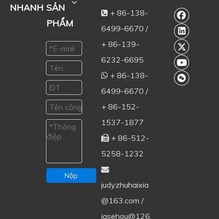
NHANH
SẢN
+ 86-138-

PHẨM
6499-6670 /
+ 86-139-
6232-6695
+ 86-138-

6499-6670 /
+ 86-152-
1537-1877
+ 86-512-

5258-1232

Nộp
judyzhuhaixia
@163.com
/
jasehou@126.