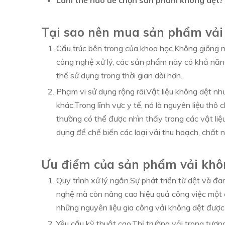
Làm thế nào để chọn sản phẩm không dệt?
Tại sao nên mua sản phẩm vải
Cấu trúc bên trong của khoa học.Không giống nh
công nghệ xử lý, các sản phẩm này có khả năng
thể sử dụng trong thời gian dài hơn.
Phạm vi sử dụng rộng rãi.Vật liệu không dệt như
khác.Trong lĩnh vực y tế, nó là nguyên liệu thô
thường có thể được nhìn thấy trong các vật liệ
dụng để chế biến các loại vải thu hoạch, chất nề
Ưu điểm của sản phẩm vải khôn
Quy trình xử lý ngắn.Sự phát triển từ dệt và đ
nghệ mà còn nâng cao hiệu quả công việc một c
những nguyên liệu gia công vải không dệt được
Yêu cầu kỹ thuật cao.Thị trường vải trong tươn