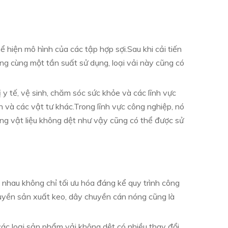
 hiện mô hình của các tập hợp sợi.Sau khi cải tiến
ng cùng một tần suất sử dụng, loại vải này cũng có
 y tế, vệ sinh, chăm sóc sức khỏe và các lĩnh vực
h và các vật tư khác.Trong lĩnh vực công nghiệp, nó
hững vật liệu không dệt như vậy cũng có thể được sử
 nhau không chỉ tối ưu hóa đáng kể quy trình công
huyền sản xuất keo, dây chuyền cán nóng cũng là
các loại sản phẩm vải không dệt có nhiều thay đổi