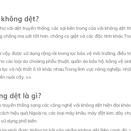
 không dệt?
ư vải dệt truyền thống, các sợi bên trong của vải không dệt thể
 chống ma sát tốt hơn, chống co giật và các đặc tính khác.Tro
 vậy được sử dụng rộng rãi trong lọc bảo vệ môi trường, điều trị
 cho các loại áo choàng phẫu thuật, quần áo bảo hộ, băng vệ sin
u lọc và nội thất ô tô khác nhau.Trong lĩnh vực nông nghiệp, n
n nuôi cấy, v.v.
g dệt là gì?
an truyền thống sang các công nghệ vải không dệt hiện đại khác
ách hiệu quả.Ngoài ra, các loại máy khâu, máy đột kim, dây c
 sử dụng phổ biến.
g lai phải được thống trị bởi sản phẩm không dệt.Bên cạnh đó, 