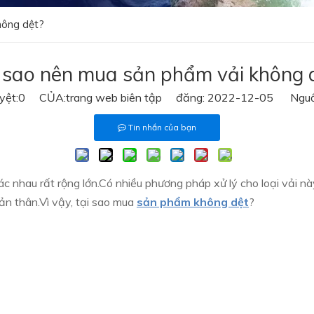
hông dệt?
 sao nên mua sản phẩm vải không 
yệt:
0
CỦA:trang web biên tập đăng: 2022-12-05 Nguồ
Tin nhắn của bạn
ác nhau rất rộng lớn.Có nhiều phương pháp xử lý cho loại vải
ản thân.Vì vậy, tại sao mua
sản phẩm không dệt
?