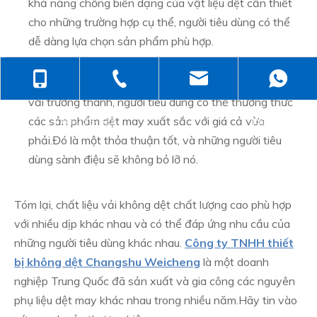
khả năng chống biến dạng của vật liệu dệt cần thiết
cho những trường hợp cụ thể, người tiêu dùng có thể
dễ dàng lựa chọn sản phẩm phù hợp.
Giá hợp lý.Không ai có thể từ chối những sản phẩm
+ 86-138-6499-6670
+ 86-512-5258-1232
judyzhuhaix
chất lượng cao và giá thành rẻ.Nhờ thị trường chế biến
vải trưởng thành, người tiêu dùng có thể thưởng thức
các sản phẩm dệt may xuất sắc với giá cả vừa
+ 86-139-6232-6695
jasehou@126
phải.Đó là một thỏa thuận tốt, và những người tiêu
dùng sành điệu sẽ không bỏ lỡ nó.
Tóm lại, chất liệu vải không dệt chất lượng cao phù hợp
với nhiều dịp khác nhau và có thể đáp ứng nhu cầu của
những người tiêu dùng khác nhau.
Công ty TNHH thiết
bị không dệt Changshu Weicheng
là một doanh
nghiệp Trung Quốc đã sản xuất và gia công các nguyên
phụ liệu dệt may khác nhau trong nhiều năm.Hãy tin vào