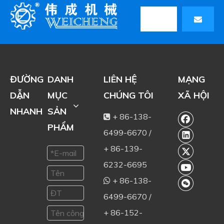
ĐƯỜNG
DANH
LIÊN HỆ
MẠNG
DẪN
MỤC
CHÚNG TÔI
XÃ HỘI
NHANH
SẢN
+ 86-138-

PHẨM
6499-6670 /
+ 86-139-
6232-6695
+ 86-138-

6499-6670 /
+ 86-152-