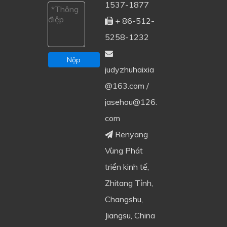
1537-1877
+ 86-512-

5258-1232

Nộp
judyzhuhaixia
@163.com
/
jasehou@126.
com
Renyang

Vùng Phát
triển kinh tế,
Zhitang Tỉnh,
Changshu,
Jiangsu, China