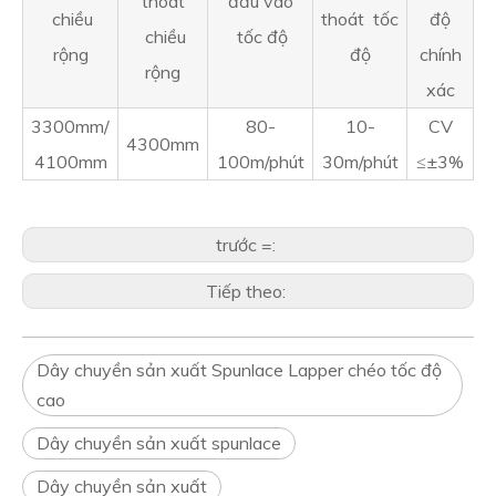
thoát
đầu vào
chiều
thoát tốc
độ
chiều
tốc độ
rộng
độ
chính
rộng
xác
3300mm/
80-
10-
CV
4300mm
4100mm
100m/phút
30m/phút
≤±3%
trước =:
Tiếp theo:
Dây chuyền sản xuất Spunlace Lapper chéo tốc độ
cao
Dây chuyền sản xuất spunlace
Dây chuyền sản xuất