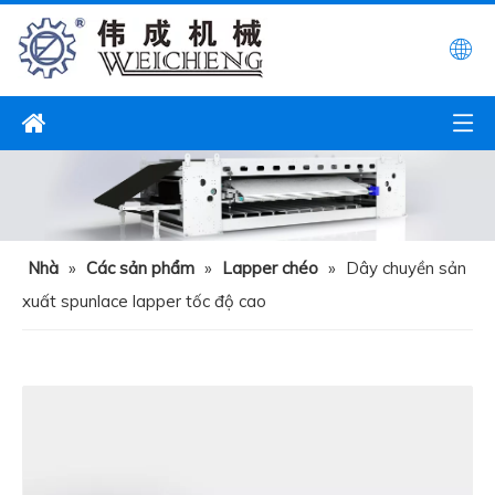
Nhà
»
Các sản phẩm
»
Lapper chéo
»
Dây chuyền sản
xuất spunlace lapper tốc độ cao