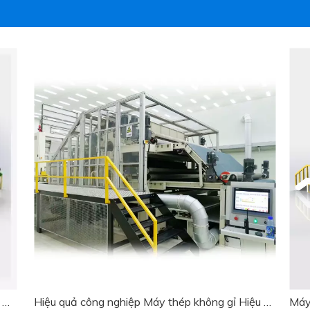
Máy chải thô tấm thép tích hợp hiệu quả cao Wool xi lanh đôi Doffer
Hiệu quả công nghiệp Máy thép không gỉ Hiệu quả công nghiệp Double Double Double