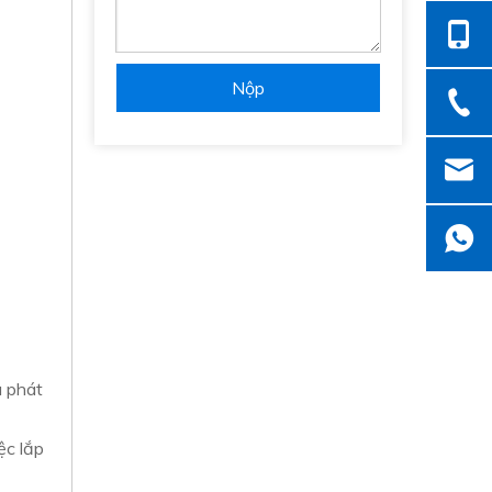
Nộp
u phát
ệc lắp