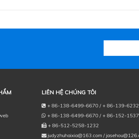
PHẨM
LIÊN HỆ CHÚNG TÔI
+ 86-138-6499-6670 / + 86-139-623

 web
+ 86-138-6499-6670 / + 86-152-153

+ 86-512-5258-1232

judyzhuhaixia@163.com
/
jasehou@126
